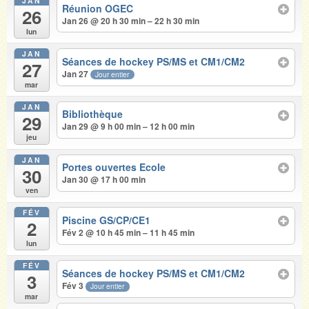
JAN
Réunion OGEC
26
Jan 26 @ 20 h 30 min – 22 h 30 min
lun
JAN
Séances de hockey PS/MS et CM1/CM2
27
Jan 27
Jour entier
mar
JAN
Bibliothèque
29
Jan 29 @ 9 h 00 min – 12 h 00 min
jeu
JAN
Portes ouvertes Ecole
30
Jan 30 @ 17 h 00 min
ven
FÉV
Piscine GS/CP/CE1
2
Fév 2 @ 10 h 45 min – 11 h 45 min
lun
FÉV
Séances de hockey PS/MS et CM1/CM2
3
Fév 3
Jour entier
mar