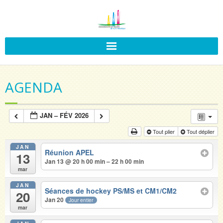
AGENDA
JAN – FÉV 2026
Tout plier
Tout déplier
JAN
Réunion APEL
13
Jan 13 @ 20 h 00 min – 22 h 00 min
mar
JAN
Séances de hockey PS/MS et CM1/CM2
20
Jan 20
Jour entier
mar