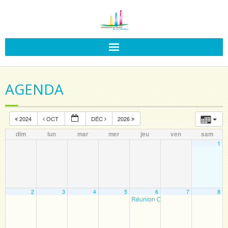
AGENDA
2024
OCT
DÉC
2026
dim
lun
mar
mer
jeu
ven
sam
1
2
3
4
5
6
7
8
Réunion OGEC
19 h 30 min