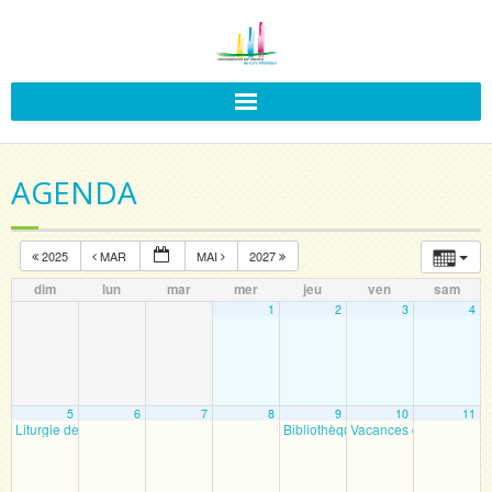
AGENDA
2025
MAR
MAI
2027
dim
lun
mar
mer
jeu
ven
sam
1
2
3
4
5
6
7
8
9
10
11
Liturgie des enfants
Bibliothèque
Vacances de Printemp
11 h 00 min
9 h 00 min