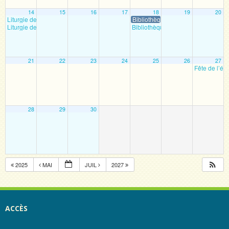
14
15
16
17
18
19
20
Liturgie des enfants
Bibliothèque
11 h 00 min
Liturgie des enfants
Bibliothèque
11 h 00 min
9 h 00 min
21
22
23
24
25
26
27
Fête de l’éc
28
29
30
2025
MAI
JUIL
2027
ACCÈS