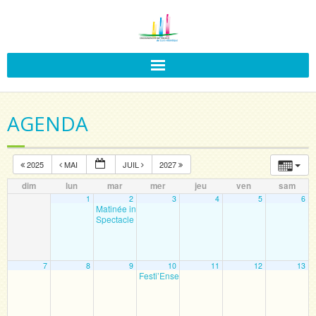
AGENDA
2025
MAI
JUIL
2027
dim
lun
mar
mer
jeu
ven
sam
1
2
3
4
5
6
Matinée intégration PS
9 h 30 min
Spectacle Théâtre
17 h 30 min
7
8
9
10
11
12
13
Festi’Ensemble !
9 h 00 min