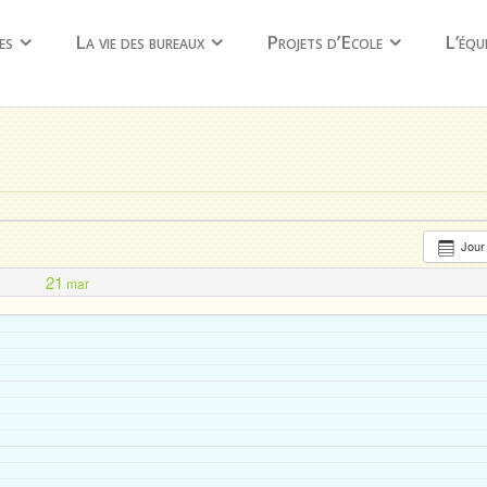
es
La vie des bureaux
Projets d’Ecole
L’équ
Jou
21
mar