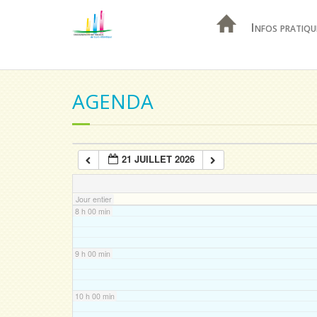
Infos pratiqu
4 h 00 min
5 h 00 min
AGENDA
6 h 00 min
21 JUILLET 2026
7 h 00 min
Jour entier
8 h 00 min
9 h 00 min
10 h 00 min