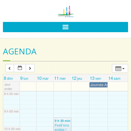
3 h 00 min
4 h 00 min
5 h 00 min
AGENDA
6 h 00 min
7 h 00 min
8
9
10
11
12
13
14
dim
lun
mar
mer
jeu
ven
sam
Jour
Journée Art et Littérature 
entier
8 h 00 min
9 h 00 min
9 h 30 min
Festi’ens
10 h 00 min
emble !