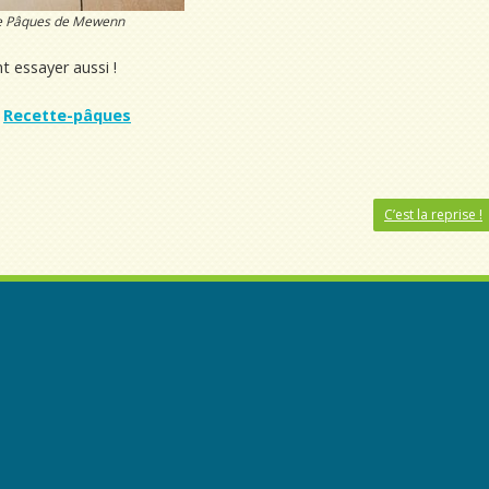
e Pâques de Mewenn
nt essayer aussi !
Recette-pâques
C’est la reprise !