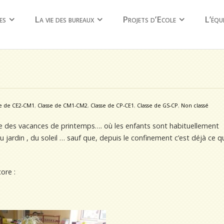
es
La vie des bureaux
Projets d’Ecole
L’équ
se de CE2-CM1
,
Classe de CM1-CM2
,
Classe de CP-CE1
,
Classe de GS-CP
,
Non classé
lle des vacances de printemps…. où les enfants sont habituellement
 jardin , du soleil … sauf que, depuis le confinement c’est déjà ce qu’
ore :