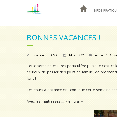
Infos pratiqu
BONNES VACANCES !
By
Véronique AMICE
14 avril 2020
Actualités
,
Clas
Cette semaine est très particulière puisque c’est ce
heureux de passer des jours en famille, de profiter du
font !!
Les cours à distance ont continué cette semaine enc
Avec les maîtresses … « en vrai »