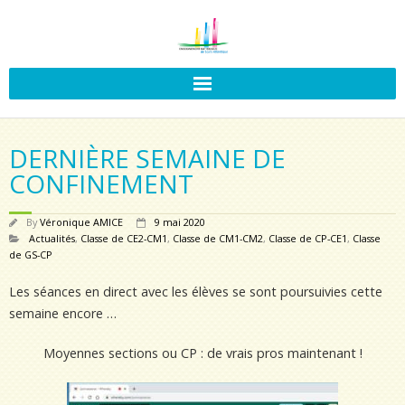
DERNIÈRE SEMAINE DE
CONFINEMENT
By
Véronique AMICE
9 mai 2020
Actualités
,
Classe de CE2-CM1
,
Classe de CM1-CM2
,
Classe de CP-CE1
,
Classe
de GS-CP
Les séances en direct avec les élèves se sont poursuivies cette
semaine encore …
Moyennes sections ou CP : de vrais pros maintenant !